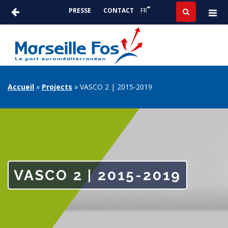
Aller
Lister les actions suppléme
FR
PRESSE
CONTACT
au
ACTUALITÉS
contenu
-
principal
PRESSE
FIL
Accueil
Projects
VASCO 2 | 2015-2019
D'ARIANE
VASCO 2 | 2015-2019