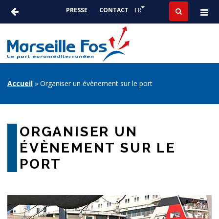
Aller
Lister les actions suppléme
FR
PRESSE
CONTACT
au
ACTUALITÉS
contenu
-
principal
PRESSE
FIL
Accueil
Organiser un évènement sur le port
D'ARIANE
ORGANISER UN
ÉVÈNEMENT SUR LE
PORT