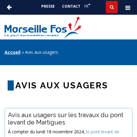
Aller
Lister les actions suppléme
FR
PRESSE
CONTACT
au
ACTUALITÉS
contenu
-
principal
PRESSE
FIL
Accueil
Avis aux usagers
D'ARIANE
AVIS AUX USAGERS
Avis aux usagers sur les travaux du pont
levant de Martigues
À compter du lundi 18 novembre 2024,
le pont levant de