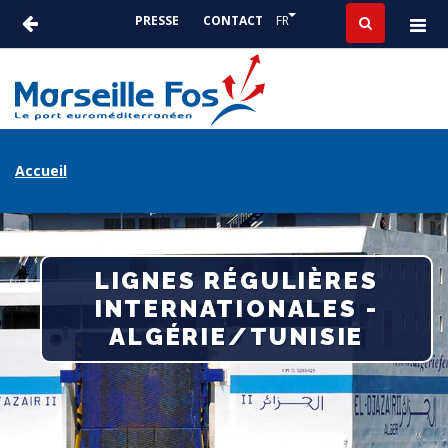
Aller
Lister les actions suppléme
FR
PRESSE
CONTACT
au
ACTUALITÉS
contenu
-
principal
PRESSE
FIL
Accueil
D'ARIANE
LIGNES RÉGULIÈRES
INTERNATIONALES -
ALGÉRIE/TUNISIE