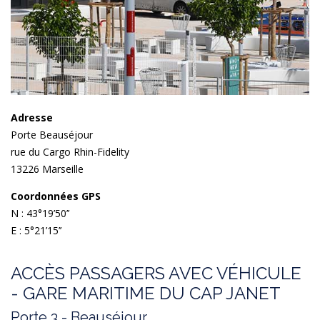
Adresse
Porte Beauséjour
rue du Cargo Rhin-Fidelity
13226 Marseille
Coordonnées GPS
N : 43°19’50’’
E : 5°21’15’’
ACCÈS PASSAGERS AVEC VÉHICULE
- GARE MARITIME DU CAP JANET
Porte 3 - Beauséjour