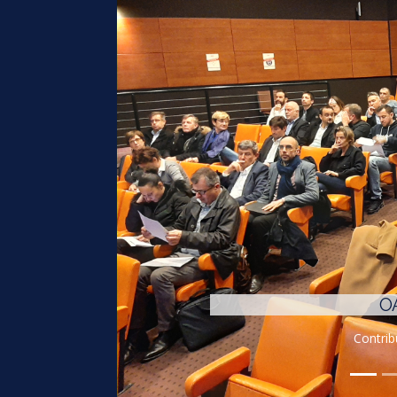
O
Contrib