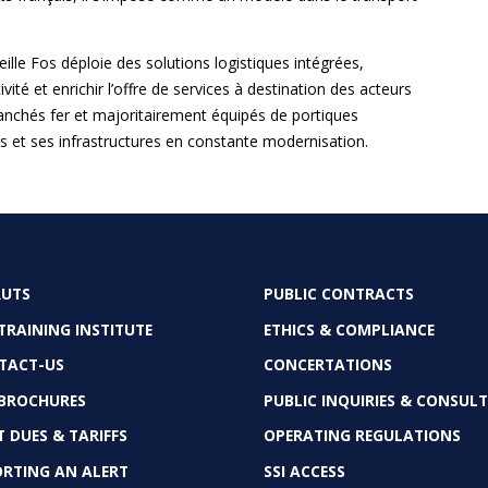
lle Fos déploie des solutions logistiques intégrées,
ité et enrichir l’offre de services à destination des acteurs
chés fer et majoritairement équipés de portiques
es et ses infrastructures en constante modernisation.
RUTS
PUBLIC CONTRACTS
OTER
TRAINING INSTITUTE
ETHICS & COMPLIANCE
TACT-US
CONCERTATIONS
 BROCHURES
PUBLIC INQUIRIES & CONSUL
 DUES & TARIFFS
OPERATING REGULATIONS
ORTING AN ALERT
SSI ACCESS