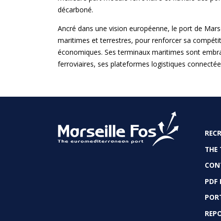
décarboné.
Ancré dans une vision européenne, le port de Marsei
maritimes et terrestres, pour renforcer sa compétitiv
économiques. Ses terminaux maritimes sont embran
ferroviaires, ses plateformes logistiques connecté
REC
FO
THE 
CON
PDF
PORT
REP