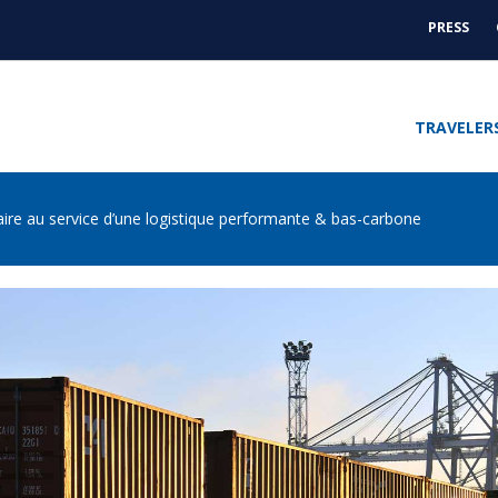
PRESS
ACTUA
-
PRESS
TRAVELER
iaire au service d’une logistique performante & bas-carbone
S