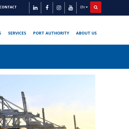
EN
CONTACT
List additional actions
LITÉS
E
S
SERVICES
PORT AUTHORITY
ABOUT US