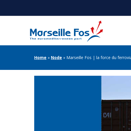
Skip
to
main
content
MEGA
MENU
BREADCRUMB
Home
Node
Marseille Fos | la force du ferrov
GPMM
ANGLAI