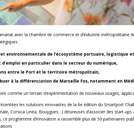
rtenariat avec la chambre de commerce et d’industrie métropolitaine Ai
tégiques :
t environnementale de l’écosystème portuaire, logistique et 
t d’emploi en particulier dans le secteur du numérique,
ons entre le Port et le territoire métropolitain,
ibuer à la différenciation de Marseille Fos, notamment en Méd
toire comme un terrain d’expérimentation de nouveaux usages, applicat
sentées les solutions innovantes de la 6e édition du Smartport Chall
ale, Corsica Linea, Bouygues…) désireuses d’associer des start-ups à
, ce programme d’innovation a rassemblé plus de 50 partenaires public
tations