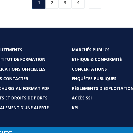
Page
1
Page
2
Page
3
Page
4
Page
›
courante
suivante
RUTEMENTS
MARCHÉS PUBLICS
OTER
STITUT DE FORMATION
ETHIQUE & CONFORMITÉ
ICATIONS OFFICIELLES
CONCERTATIONS
S CONTACTER
ENQUÊTES PUBLIQUES
CHURES AU FORMAT PDF
RÈGLEMENTS D'EXPLOITATIO
FS ET DROITS DE PORTS
ACCÈS SSI
ALEMENT D’UNE ALERTE
KPI