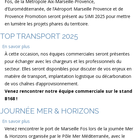
Fos, de la Métropole Aix-Marseille-Provence,
2025
d’Euroméditerranée, de l’Aéroport Marseille Provence et de
Provence Promotion seront présent au SIMI 2025 pour mettre
en lumière les projets phares du territoire.
TOP TRANSPORT 2025
En savoir plus
sur
À cette occasion, nos équipes commerciales seront présentes
Top
pour échanger avec les chargeurs et les professionnels du
transport
secteur. Elles seront disponibles pour discuter de vos enjeux en
2025
matière de transport, implantation logistique ou décarbonation
de vos chaînes d’approvisionnement.
Venez rencontrer notre équipe commerciale sur le stand
B168 !
JOURNÉE MER & HORIZONS
En savoir plus
sur
Venez rencontrer le port de Marseille Fos lors de la journée Mer
Journée
& Horizons organisée par le Pôle Mer Méditerranée, avec le
Mer