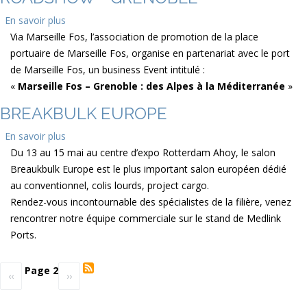
En savoir plus
sur
Via Marseille Fos, l’association de promotion de la place
Roadshow
portuaire de Marseille Fos, organise en partenariat avec le port
-
de Marseille Fos, un business Event intitulé :
Grenoble
«
Marseille Fos – Grenoble : des Alpes à la Méditerranée
»
BREAKBULK EUROPE
En savoir plus
sur
Du 13 au 15 mai au centre d’expo Rotterdam Ahoy, le salon
Breakbulk
Breaukbulk Europe est le plus important salon européen dédié
Europe
au conventionnel, colis lourds, project cargo.
Rendez-vous incontournable des spécialistes de la filière, venez
rencontrer notre équipe commerciale sur le stand de Medlink
Ports.
Pagination
Page 2
Page
‹‹
Page
››
précédente
suivante