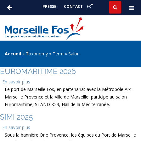
Aller
Lister les actions suppléme
FR
PRESSE
CONTACT
au
ACTUALITÉS
contenu
-
principal
PRESSE
FIL
Accueil
Taxonomy
Term
Salon
D'ARIANE
EUROMARITIME 2026
En savoir plus
sur
Le port de Marseille Fos, en partenariat avec la Métropole Aix-
Euromaritime
Marseille Provence et la Ville de Marseille, participe au salon
2026
Euromaritime, STAND K23, Hall de la Méditerranée.
SIMI 2025
En savoir plus
sur
Sous la bannière One Provence, les équipes du Port de Marseille
SIMI