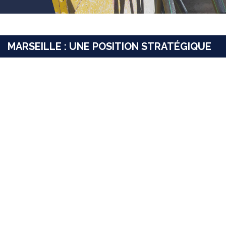
MARSEILLE : UNE POSITION STRATÉGIQUE
Marseille sera bientôt le premier nœud de
raccordement de télécommunications du Sud
de l’Europe.
99 % du trafic mondial de données (internet et
téléphonie) est assuré par des câbles sous-
marins. La pose de câbles ne cesse de croître,
en réponse à la demande grandissante des
e
télécommunications. Marseille déjà à la 9
place mondiale des hubs numériques est en
passe de se hisser dans le Top 5.