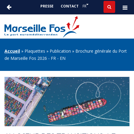
Aller
Lister les actions suppléme
FR
PRESSE
CONTACT
au
ACTUALITÉS
contenu
-
principal
PRESSE
FIL
Accueil
Plaquettes
Publication
Brochure générale du Port
de Marseille Fos 2026 - FR - EN
D'ARIANE