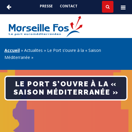
Aller
PRESSE
CONTACT
au
ACTUALITÉS
contenu
-
principal
PRESSE
FIL
Accueil
Actualites
Le Port s’ouvre à la « Saison
Méditerranée »
D'ARIANE
LE PORT S’OUVRE À LA «
SAISON MÉDITERRANÉE »